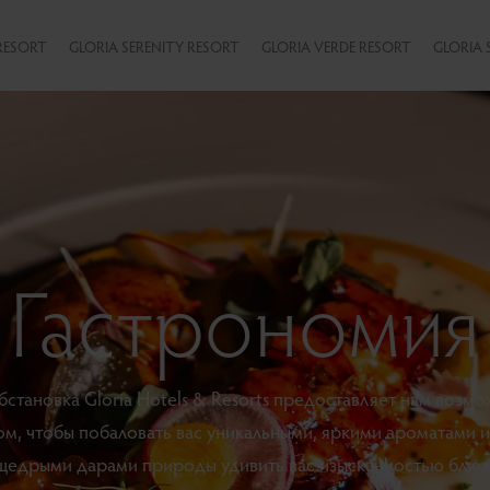
RESORT
GLORIA SERENITY RESORT
GLORIA VERDE RESORT
GLORIA 
Гастрономия
бстановка Gloria Hotels & Resorts предоставляет нам возмо
м, чтобы побаловать вас уникальными, яркими ароматами 
щедрыми дарами природы удивить вас изысканностью блюд