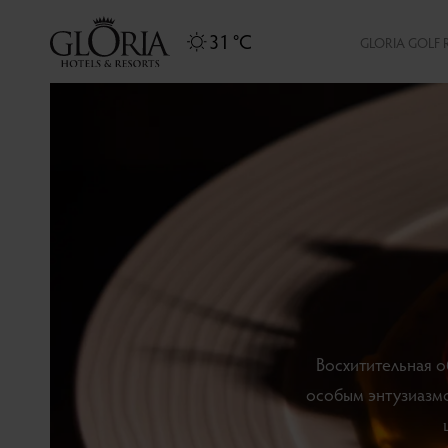
31 °C
GLORIA GOLF 
Восхитительная о
особым энтузиазмо