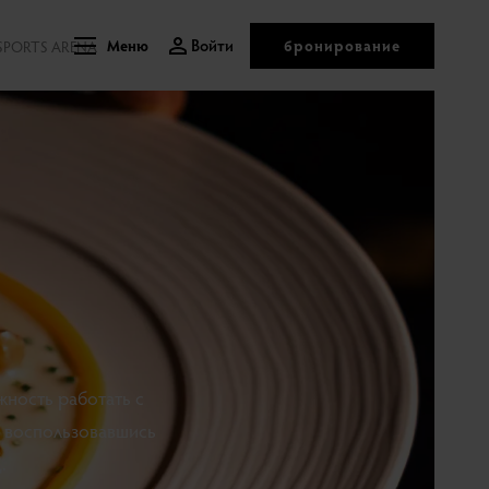
Войти
бронирование
SPORTS ARENA
Меню
жность работать с
и воспользовавшись
.