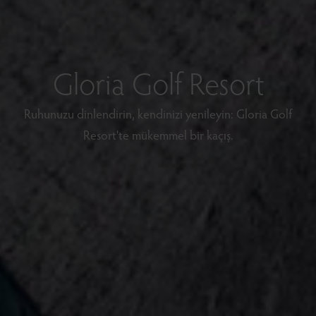
Gloria Golf Resort
Ruhunuzu dinlendirin, kendinizi yenileyin: Gloria Golf
Resort'te mükemmel bir kaçış.