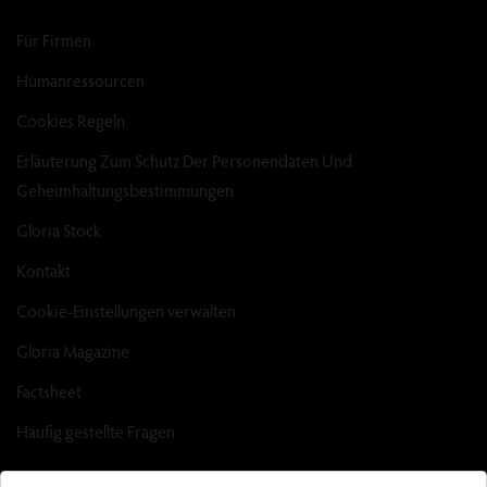
Für Firmen
Humanressourcen
Cookies Regeln
Erläuterung Zum Schutz Der Personendaten Und
Geheimhaltungsbestimmungen
Gloria Stock
Kontakt
Cookie-Einstellungen verwalten
Gloria Magazine
Factsheet
Häufig gestellte Fragen