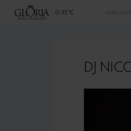
33 °C
GLORIA GOLF 
DJ NIC