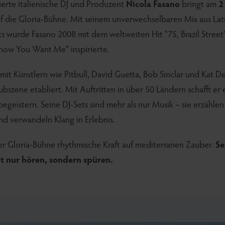
ierte italienische DJ und Produzent
Nicola Fasano
bringt am
2
auf die Gloria-Bühne. Mit seinem unverwechselbaren Mix aus L
s wurde Fasano 2008 mit dem weltweiten Hit "75, Brazil Street"
 Know You Want Me" inspirierte.
t Künstlern wie Pitbull, David Guetta, Bob Sinclar und Kat De
ubszene etabliert. Mit Auftritten in über 50 Ländern schafft er 
egeistern. Seine DJ-Sets sind mehr als nur Musik – sie erzählen
d verwandeln Klang in Erlebnis.
der Gloria-Bühne rhythmische Kraft auf mediterranen Zauber.
Se
t nur hören, sondern spüren.