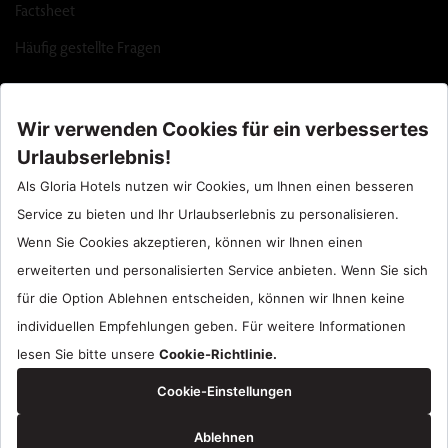
Factsheet
Häufig gestellte Fragen
Call Center : 90 242 710 06 00
Hotel Santral : 90534 461 97 97
Gloria Hotels & Resorts sind eine Marke
ÖZALTIN
Copyright ©2024 Gloria Hotels & Resorts. Alle Rechte vorbehalten.