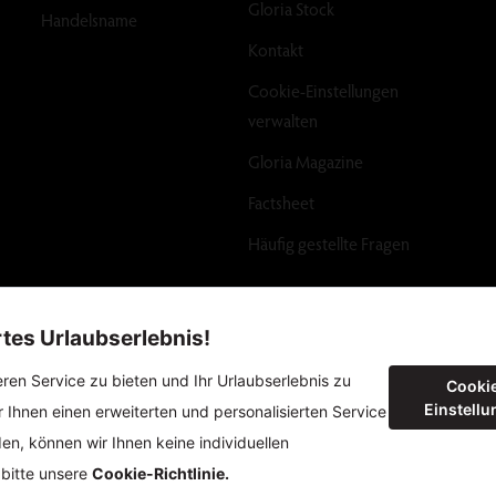
Gloria Stock
Handelsname
Kontakt
Cookie-Einstellungen
verwalten
Gloria Magazine
Factsheet
Häufig gestellte Fragen
Copyright ©2024 Gloria Hotels & Resorts. Alle Rechte
vorbehalten.