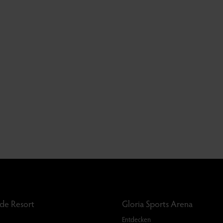
rde Resort
Gloria Sports Arena
Entdecken