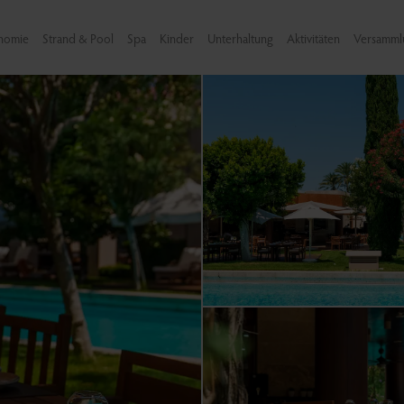
nomie
Strand & Pool
Spa
Kinder
Unterhaltung
Aktivitäten
Versamml