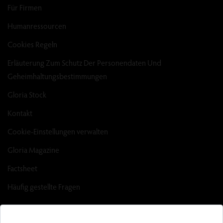
Für Firmen
Humanressourcen
Cookies Regeln
Erläuterung Zum Schutz Der Personendaten Und
Geheimhaltungsbestimmungen
Gloria Stock
Kontakt
Cookie-Einstellungen verwalten
Gloria Magazine
Factsheet
Häufig gestellte Fragen