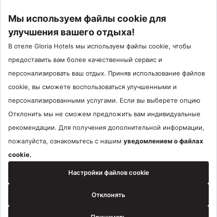
Factsheet
Call Center : 90 242 710 06 00
Отель Сантрал : 90534 461 97 97
Gloria Hotels & Resorts Является торговой маркой
ÖZALTIN
Copyright ©2024 Gloria Hotels & Resorts. Все права защищены.