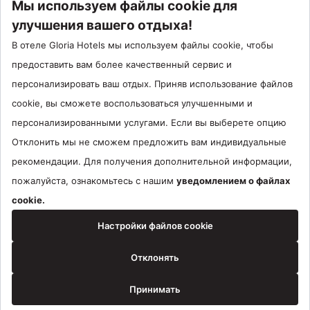
Call Center : 90 242 710 06 00
Отель Сантрал : 90534 461 97 97
Gloria Hotels & Resorts Является торговой маркой
ÖZALTIN
Copyright ©2024 Gloria Hotels & Resorts. Все права защищены.
бронирование