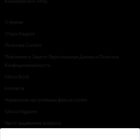
Коммерческий титул
О фирме
Отдел Кадров
Политика Cookies
Пояснение о Защите Персональных Данных и Политика
Конфиденциальности
Gloria Stock
Контакты
Управление настройками файлов cookie
Gloria Magazine
Часто задаваемые вопросы
Factsheet