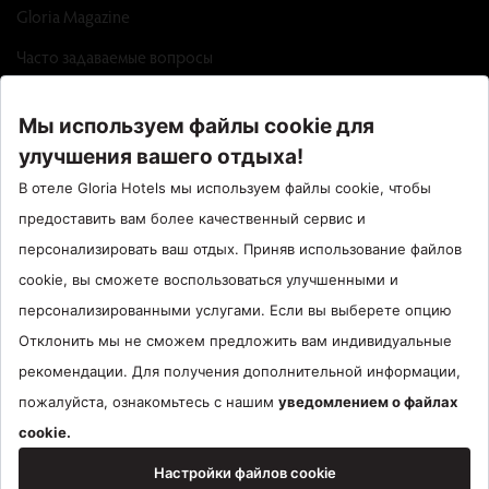
Gloria Magazine
Часто задаваемые вопросы
Factsheet
Call Center : 90 242 710 06 00
Отель Сантрал : 90534 461 97 97
Gloria Hotels & Resorts Является торговой маркой
ÖZALTIN