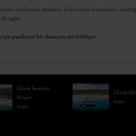
eterek vücudunuzu rahatlatın. Core Power seanslarımız, esnekliği
lik sağlar.
 için yenileyici bir deneyim sizi bekliyor.
Gloria Serenity
Gloria Ve
Resort
Keşfet
Keşfet