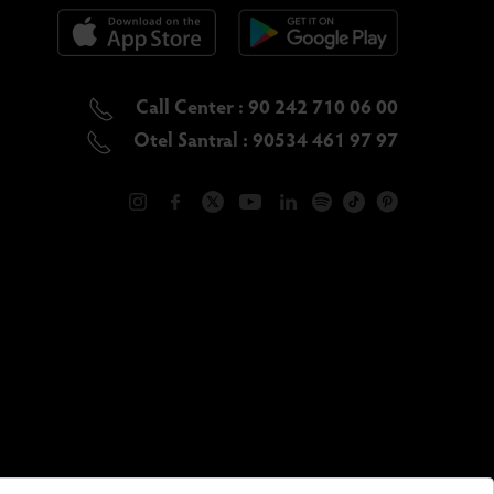
Call Center : 90 242 710 06 00
Otel Santral : 90534 461 97 97