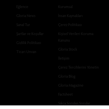
Eğlence
Kurumsal
Gloria News
İnsan Kaynakları
Sanal Tur
Çerez Politikası
Şartlar ve Koşullar
Kişisel Verileri Koruma
Kanunu
Gizlilik Politikası
Gloria Stock
Ticari Unvan
İletişim
Çerez Tercihlerini Yönetin
Gloria Blog
Gloria Magazine
Factsheet
Sıkça Sorulan Sorular