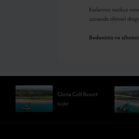
Kaslarınızı nazikçe esn
zamanda zihinsel dingin
Bedeniniz ve zihniniz
Gloria Golf Resort
Keşfet