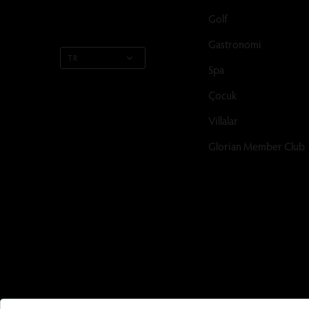
Golf
Gastronomi
TR
Spa
Çocuk
Villalar
Glorian Member Club