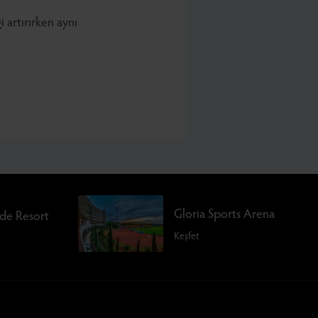
 artırırken aynı
Gloria Sports Arena
rde Resort
Keşfet