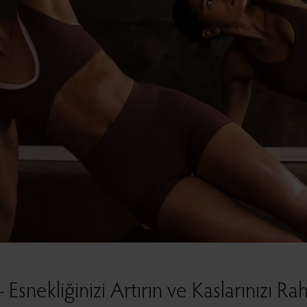
snekliğinizi Artırın ve Kaslarınızı Rah