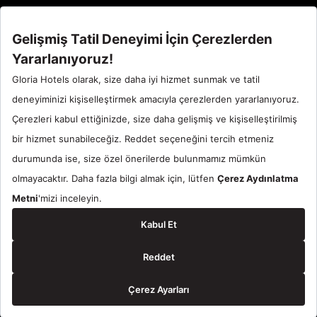
Call Center : 90 242 710 06 00
Otel Santral : 90534 461 97 97
Gloria Hotels & Resorts bir
ÖZALTIN
markasıdır.
© 2024 Gloria Hotels & Resorts. Tüm Hakları Saklıdır.
Rezervasyon