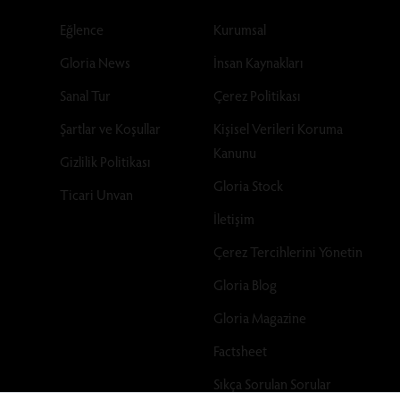
Eğlence
Kurumsal
Gloria News
İnsan Kaynakları
Sanal Tur
Çerez Politikası
Şartlar ve Koşullar
Kişisel Verileri Koruma
Kanunu
Gizlilik Politikası
Gloria Stock
Ticari Unvan
İletişim
Çerez Tercihlerini Yönetin
Gloria Blog
Gloria Magazine
Factsheet
Sıkça Sorulan Sorular