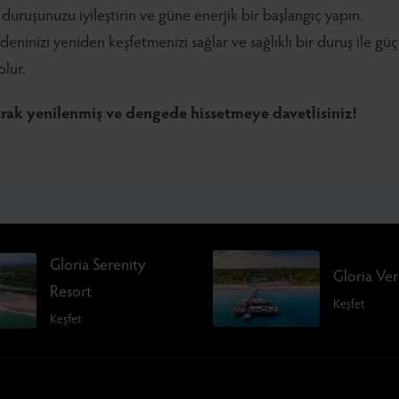
, duruşunuzu iyileştirin ve güne enerjik bir başlangıç yapın.
edeninizi yeniden keşfetmenizi sağlar ve sağlıklı bir duruş ile gü
lur.
larak yenilenmiş ve dengede hissetmeye davetlisiniz!
Gloria Serenity
Gloria Ve
Resort
Keşfet
Keşfet