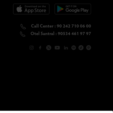
Call Center : 90 242 710 06 00
Otel Santral : 90534 461 97 97