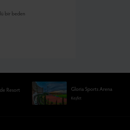
çlü bir beden
Gloria Sports Arena
rde Resort
Keşfet