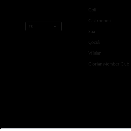
Golf
Gastronomi
TR
Spa
Çocuk
Villalar
Glorian Member Club