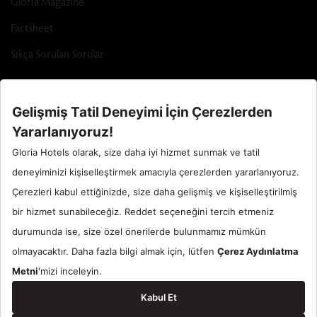
Gloria Magazine
Factsheet
Sıkça Sorulan Sorular
Call Center : 90 242 710 06 00
Otel Santral : 90534 461 97 97
Gloria Hotels & Resorts bir
ÖZALTIN
markasıdır.