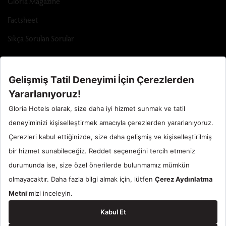
Gloria Magazine
Factsheet
Sıkça Sorulan Sorular
Call Center : 90 242 710 06 00
Otel Santral : 90534 461 97 97
Gloria Hotels & Resorts bir
ÖZALTIN
markasıdır.