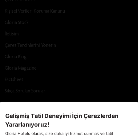
Kişisel Verileri Koruma Kanunu
Gloria Stock
İletişim
Çerez Tercihlerini Yönetin
Gloria Blog
Gloria Magazine
Factsheet
Sıkça Sorulan Sorular
Call Center : 90 242 710 06 00