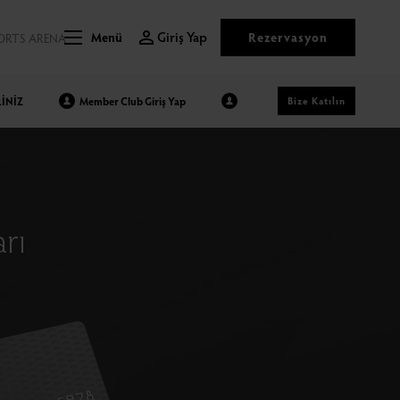
Giriş Yap
Rezervasyon
ORTS ARENA
Menü
İNİZ
Member Club Giriş Yap
Bize Katılın
rı