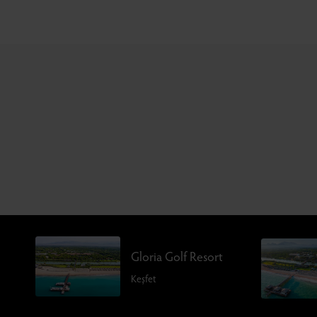
Gloria Golf Resort
Keşfet