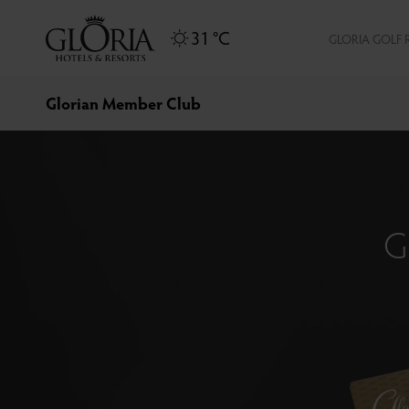
31 °C
GLORIA GOLF 
Glorian Member Club
G