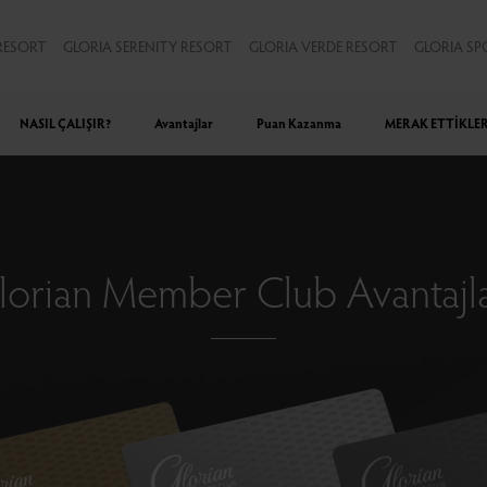
RESORT
GLORIA SERENITY RESORT
GLORIA VERDE RESORT
GLORIA SP
NASIL ÇALIŞIR?
Avantajlar
Puan Kazanma
MERAK ETTİKLER
lorian Member Club Avantajla