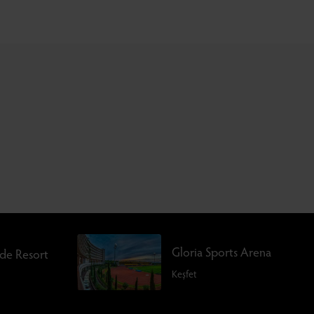
Gloria Sports Arena
rde Resort
Keşfet