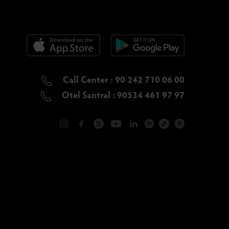
Call Center : 90 242 710 06 00
Otel Santral : 90534 461 97 97