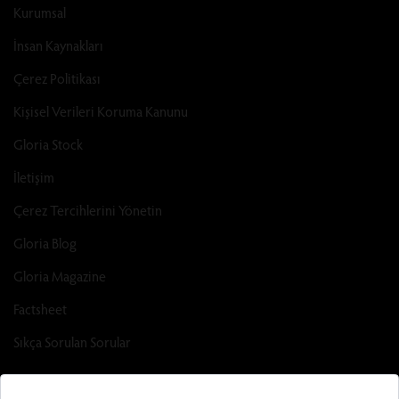
Kurumsal
İnsan Kaynakları
Çerez Politikası
Kişisel Verileri Koruma Kanunu
Gloria Stock
İletişim
Çerez Tercihlerini Yönetin
Gloria Blog
Gloria Magazine
Factsheet
Sıkça Sorulan Sorular