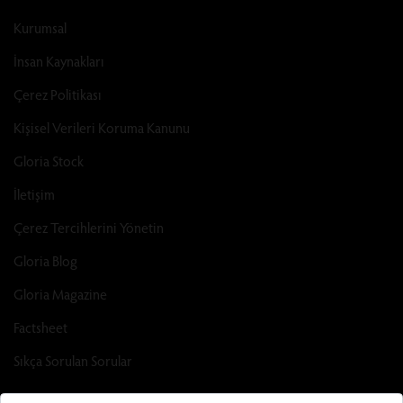
Kurumsal
İnsan Kaynakları
Çerez Politikası
Kişisel Verileri Koruma Kanunu
Gloria Stock
İletişim
Çerez Tercihlerini Yönetin
Gloria Blog
Gloria Magazine
Factsheet
Sıkça Sorulan Sorular