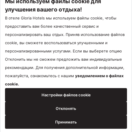
Call Center : 90 242 710 06 00
Отель Сантрал : 90534 461 97 97
Gloria Hotels & Resorts Является торговой маркой
ÖZALTIN
Copyright ©2024 Gloria Hotels & Resorts. Все права защищены.
бронирование