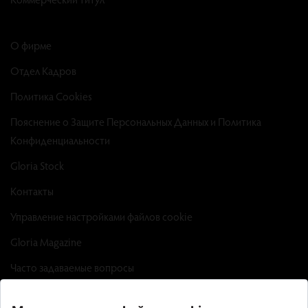
О фирме
Отдел Кадров
Политика Cookies
Пояснение о Защите Персональных Данных и Политика
Конфиденциальности
Gloria Stock
Контакты
Управление настройками файлов cookie
Gloria Magazine
Часто задаваемые вопросы
Factsheet