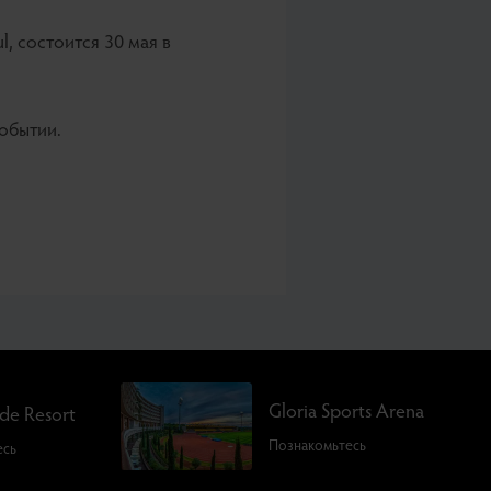
, состоится 30 мая в
событии.
Gloria Sports Arena
rde Resort
Познакомьтесь
есь