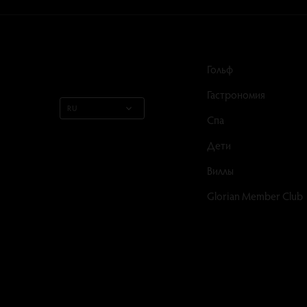
Гольф
Гастрономия
RU
Спа
Дети
Виллы
Glorian Member Club