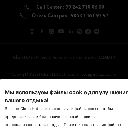
Call Center : 90 242 710 06 00
Отель Сантрал : 90534 461 97 97
Gloria Hotels & Resorts Является торговой маркой
ÖZALTIN
Copyright ©2024 Gloria Hotels & Resorts. Все права защищены.