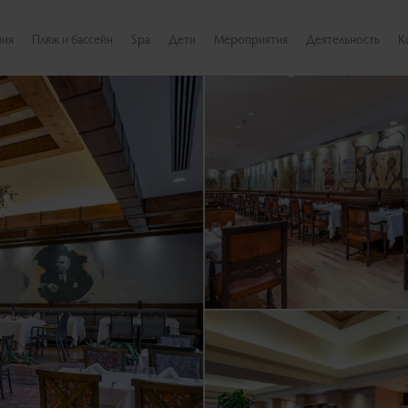
мия
Пляж и бассейн
Spa
Дети
Мероприятия
Деятельность
К