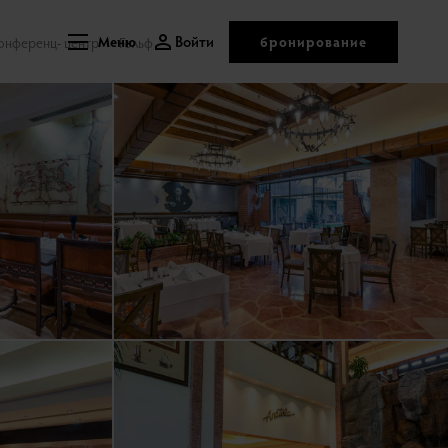
Войти
бронирование
онференц- центр
Меню
Гольф