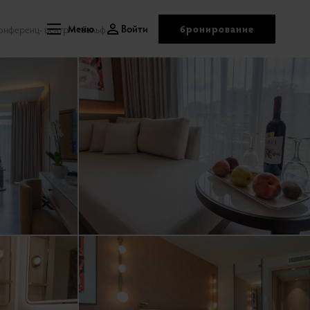
Войти
бронирование
онференц- центр
Меню
Гольф