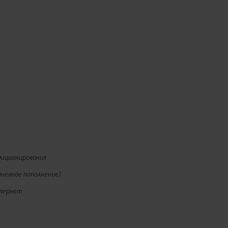
диционирования
дневное пополнение)
нтернет