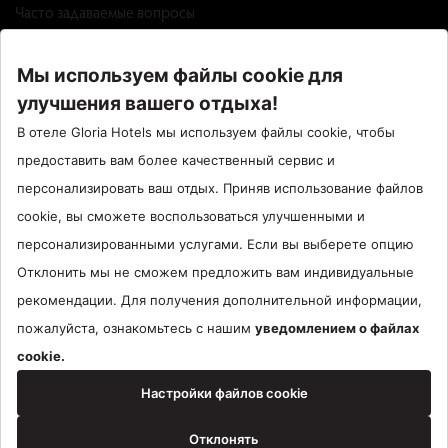
Часто задаваемые вопросы
Factsheet
Call Center : 90 242 710 06 00
Отель Сантрал : 90534 461 97 97
Gloria Hotels & Resorts Является торговой маркой
ÖZALTIN
Copyright ©2024 Gloria Hotels & Resorts. Все права защищены.