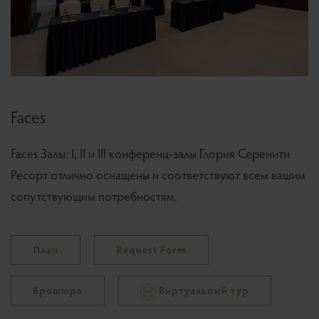
Faces
Faces Залы: I, II и III конференц-залы Глория Серенити
Ресорт отлично оснащены и соответствуют всем вашим
сопутствующим потребностям.
План
Request Form
брошюра
Виртуальный тур