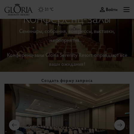
Войти
31 °C
Конференц-залы
Семинары, собрания, конгрессы, выставки,
мероприятия…
Конференц-залы Gloria Serenity Resort оправдают все
ваши ожидания!
Создать форму запроса