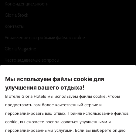
Конфиденциальности
Gloria Stock
Контакты
Управление настройками файлов cookie
Gloria Magazine
Часто задаваемые вопросы
Factsheet
Call Center : 90 242 710 06 00
Отель Сантрал : 90534 461 97 97