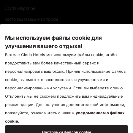
Gloria Magazine
Часто задаваемые вопросы
Factsheet
Call Center : 90 242 710 06 00
Отель Сантрал : 90534 461 97 97
Gloria Hotels & Resorts Является торговой маркой
ÖZALTIN