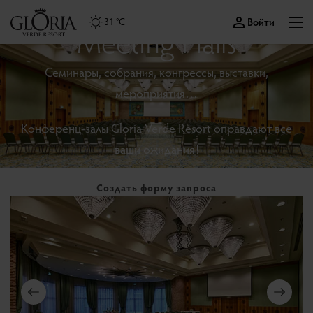
Войти
31 °C
Meeting Halls
Семинары, собрания, конгрессы, выставки,
мероприятия…
Конференц-залы Gloria Verde Resort оправдают все
ваши ожидания!
Создать форму запроса