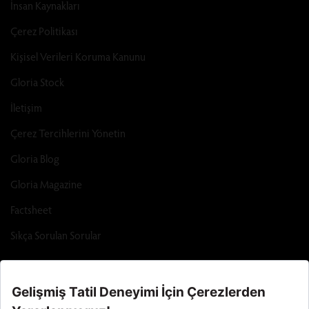
İnsan Kaynakları
Çerez Politikası
Kişisel Verileri Koruma Kanunu
Gloria Stock
İletişim
Çerez Tercihlerini Yönetin
Gloria Blog
Gloria Magazine
Factsheet
Sıkça Sorulan Sorular