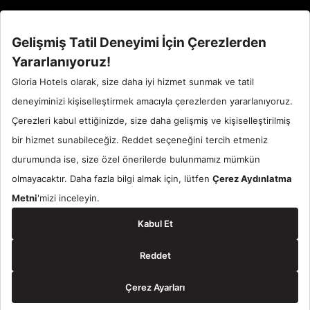
Call Center : 90 242 710 06 00
Otel Santral : 90534 461 97 97
Gloria Hotels & Resorts bir
ÖZALTIN
markasıdır.
© 2024 Gloria Hotels & Resorts. Tüm Hakları Saklıdır.
Rezervasyon