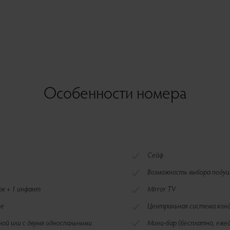
Особенности номера
Сейф
Возможность выбора поду
нок + 1 инфант
Mirror TV
ие
Центральная система кон
ьной или с двумя односпальными
Мини-бар (бесплатно, еже