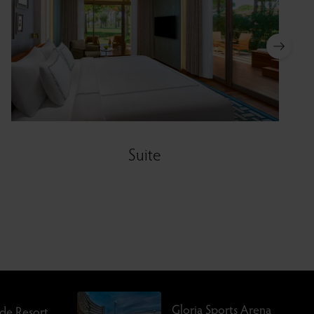
Suite
Gloria Sports Arena
rde Resort