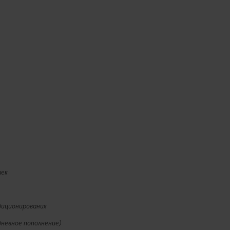
шек
диционирования
дневное пополнение)