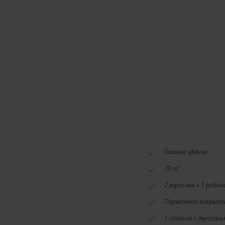
Главное здание
39 m²
2 взрослых + 1 ребе
Паркетное покрыт
1 спальня с двуспал