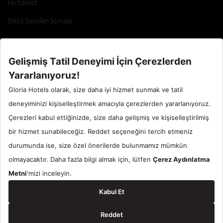
Factsheet
Sıkça Sorulan Sorular
Call Center : 90 242 710 06 00
Otel Santral : 90534 461 97 97
Gloria Hotels & Resorts bir
ÖZALTIN
markasıdır.
© 2024 Gloria Hotels & Resorts. Tüm Hakları Saklıdır.