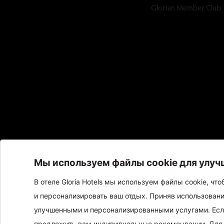
Glorian Member Club
Gloria Hotels & Resorts Является торговой маркой
ÖZALTIN