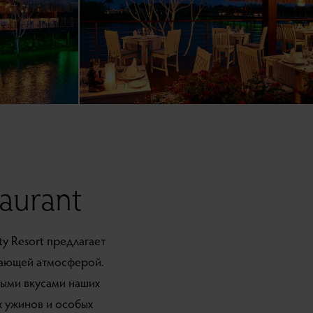
taurant
ty Resort предлагает
вающей атмосферой.
ными вкусами наших
х ужинов и особых