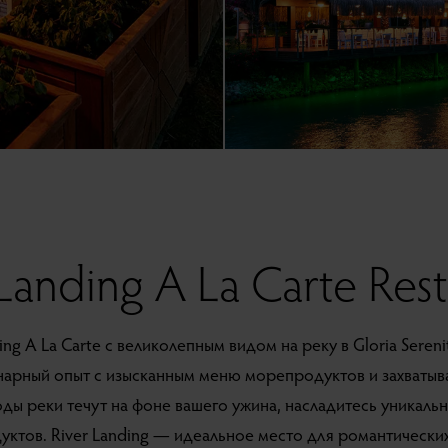
Landing A La Carte Res
ing A La Carte с великолепным видом на реку в Gloria Sereni
нарный опыт с изысканным меню морепродуктов и захваты
ды реки течут на фоне вашего ужина, насладитесь уникаль
ктов. River Landing — идеальное место для романтически