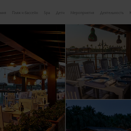
омия
Пляж и бассейн
Spa
Дети
Мероприятия
Деятельность