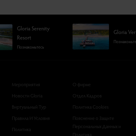
Gloria Serenity
Gloria Ve
Resort
Познакомьт
Познакомьтесь
Мероприятия
О фирме
Новости Gloria
Отдел Кадров
Виртуальный Тур
Политика Cookies
Правила И Условия
Пояснение о Защите
Персональных Данных и
Политика
Политика