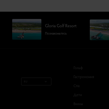
Gloria Golf Resort
Познакомьтесь
Гольф
Гастрономия
RU
Спа
Дети
Виллы