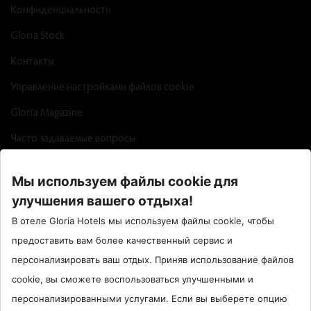
Конфиденциальности
Gloria Stock
Контакты
Управление настройками файлов cookie
Gloria Magazine
Часто задаваемые вопросы
Factsheet
Call Center : 90 242 710 06 00
Отель Сантрал : 90534 461 97 97