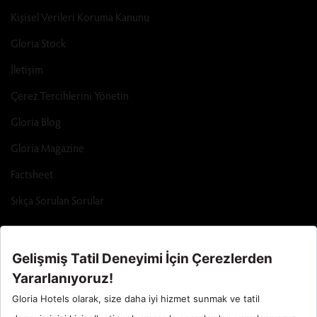
Kişisel Verileri Koruma Kanunu
Gloria Stock
İletişim
Çerez Tercihlerini Yönetin
Gloria Blog
Gloria Magazine
Factsheet
Sıkça Sorulan Sorular
Call Center : 90 242 710 06 00