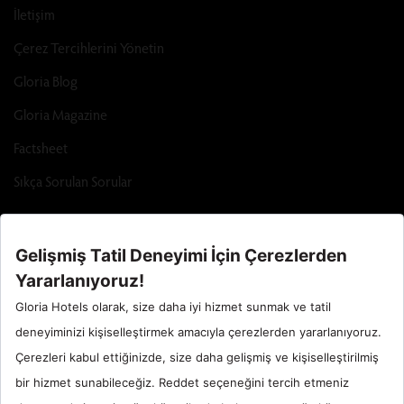
İletişim
Çerez Tercihlerini Yönetin
Gloria Blog
Gloria Magazine
Factsheet
Sıkça Sorulan Sorular
Call Center : 90 242 710 06 00
Otel Santral : 90534 461 97 97