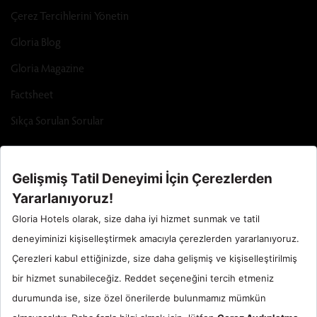
Çerez Tercihlerini Yönetin
Gloria Blog
Gloria Magazine
Factsheet
Sıkça Sorulan Sorular
Call Center : 90 242 710 06 00
Otel Santral : 90534 461 97 97